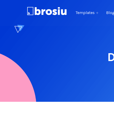
Templates
Blo
D