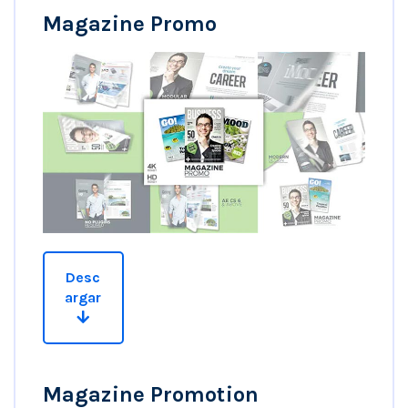
e
Magazine Promo
v
í
d
e
o
Desc
argar
Magazine Promotion