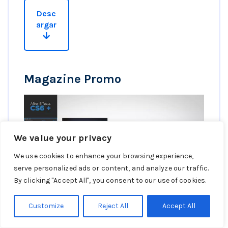
t
Desc
o
argar
r
d
e
Magazine Promo
v
í
d
e
o
We value your privacy
We use cookies to enhance your browsing experience,
serve personalized ads or content, and analyze our traffic.
By clicking "Accept All", you consent to our use of cookies.
Customize
Reject All
Accept All
R
e